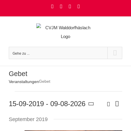
Zum
Facebook
Instagram
YouTube
Rss
Inhalt
springen
Gehe zu ...
Gebet
Gebet
Veranstaltungen
Veranstaltungen
Ver
Suche
15-09-2019
 - 
09-08-2026
Veranstaltu
Liste
Suche
Datum
Ans
und
wählen.
September 2019
Ansichten,
Nav
Navigation