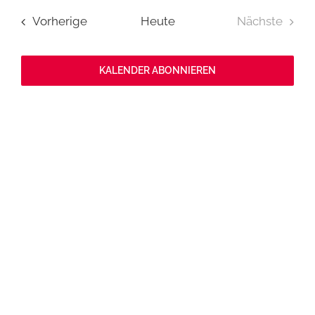
wählen.
Ansichten,
Nav
Navigation
Veranstaltungen
Vorherige
Heute
Nächste
Veranstal
KALENDER ABONNIEREN