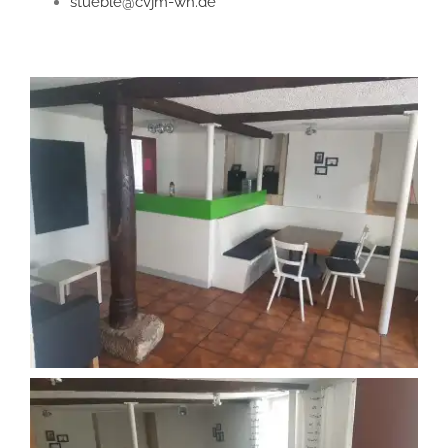
stueble@cvjm-wh.de