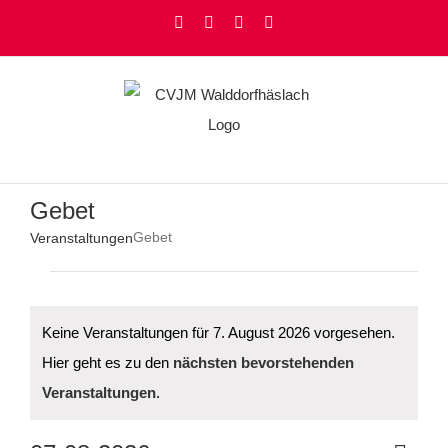
Zum
Facebook
Instagram
YouTube
Rss
Inhalt
springen
Gebet
Gebet
Veranstaltungen
Veranstaltungen
für
7.
August
Keine Veranstaltungen für 7. August 2026 vorgesehen.
2026
Hier geht es zu den
nächsten bevorstehenden
Hinweis
Veranstaltungen
.