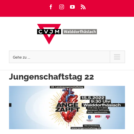
Zum
Facebook
Instagram
YouTube
Rss
Inhalt
springen
Gehe zu ...
Jungenschaftstag 22