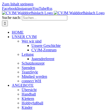
Zum Inhalt springen
Facebook
Instagram
YouTube
Rss
Suche nach:
HOME
UNSER CVJM
Wer wir sind
Unsere Geschichte
CVJM-Zentrum
Leitung
Jugendreferent
Schutzkonzept
Spenden
TeamStyle
Mitglied werden
connect WH
ANGEBOTE
Übersicht
Handball
Klettern
Hobbyfußball
Kinder