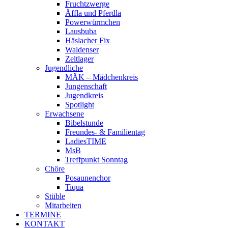
Fruchtzwerge
Äffla und Pferdla
Powerwürmchen
Lausbuba
Häslacher Fix
Waldenser
Zeltlager
Jugendliche
MÄK – Mädchenkreis
Jungenschaft
Jugendkreis
Spotlight
Erwachsene
Bibelstunde
Freundes- & Familientag
LadiesTIME
MsB
Treffpunkt Sonntag
Chöre
Posaunenchor
Tiqua
Stüble
Mitarbeiten
TERMINE
KONTAKT