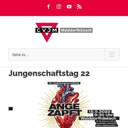
Zum
Facebook
Instagram
YouTube
Rss
Inhalt
springen
Gehe zu ...
Jungenschaftstag 22