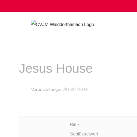
Zum
Inhalt
springen
Jesus House
Jesus House
Veranstaltungen
Veranstaltungen
für
12.
Juni
Bitte
2026
Schlüsselwort