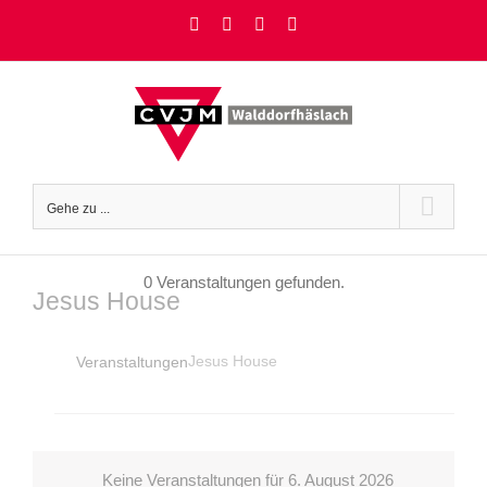
Zum
Facebook
Instagram
YouTube
Rss
Inhalt
springen
Gehe zu ...
0 Veranstaltungen gefunden.
Jesus House
Jesus House
Veranstaltungen
Veranstaltungen
für
6.
August
Keine Veranstaltungen für 6. August 2026