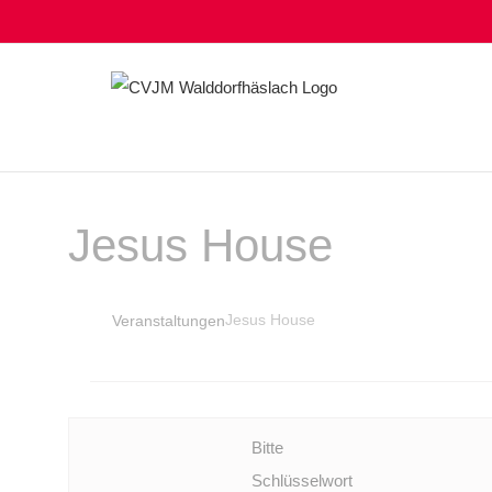
Zum
Inhalt
springen
Jesus House
Jesus House
Veranstaltungen
Veranstaltungen
Bitte
Schlüsselwort