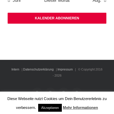
Juni
Dieser Monat
Aug.
KALENDER ABONNIEREN
Intern
|
Datenschutzerklärung
|
Impressum
| © Copyright 2016
-
2026
Facebook
Instagram
YouTube
Rss
Diese Webseite nutzt Cookies um Dein Benutzererlebnis zu
verbessern.
Mehr Informationen
Akzeptieren