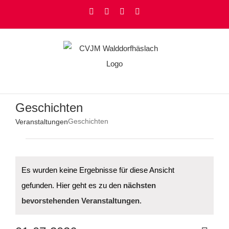
Zum
Facebook
Instagram
YouTube
Rss
Inhalt
springen
Geschichten
Geschichten
Veranstaltungen
Veranstaltungen
Es wurden keine Ergebnisse für diese Ansicht
gefunden. Hier geht es zu den
nächsten
Hinweis
bevorstehenden Veranstaltungen
.