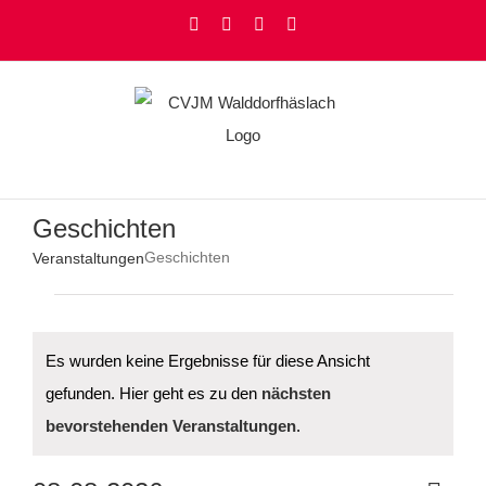
Zum
Facebook
Instagram
YouTube
Rss
Inhalt
springen
Geschichten
Geschichten
Veranstaltungen
Veranstaltungen
Es wurden keine Ergebnisse für diese Ansicht
gefunden. Hier geht es zu den
nächsten
Hinweis
bevorstehenden Veranstaltungen
.