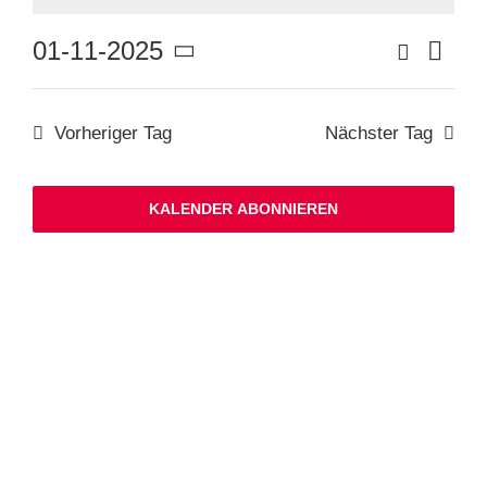
Ver
Suche
01-11-2025
Veranstaltu
Tag
Suche
Datum
Ans
und
wählen.
Ansichten,
Nav
Navigation
Vorheriger Tag
Nächster Tag
KALENDER ABONNIEREN