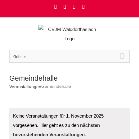
Zum
Facebook
Instagram
YouTube
Rss
Inhalt
springen
Gehe zu ...
Gemeindehalle
Gemeindehalle
Veranstaltungen
Veranstaltungen
für
1.
November
Keine Veranstaltungen für 1. November 2025
2025
vorgesehen. Hier geht es zu den
nächsten
Hinweis
bevorstehenden Veranstaltungen
.