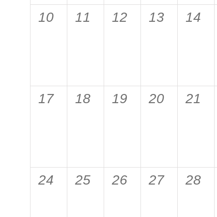
0
0
0
0
0
10
11
12
13
14
Veranstaltungen,
Veranstaltungen,
Veranstaltungen,
Veranstalt
Vera
0
0
0
0
0
17
18
19
20
21
Veranstaltungen,
Veranstaltungen,
Veranstaltungen,
Veranstalt
Vera
0
0
0
0
0
24
25
26
27
28
Veranstaltungen,
Veranstaltungen,
Veranstaltungen,
Veranstalt
Vera