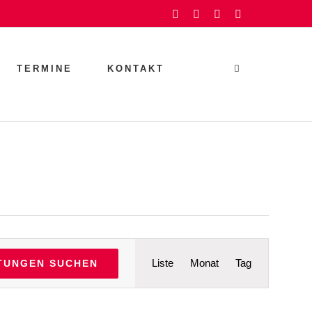
Facebook
Instagram
YouTube
Rss
TERMINE
KONTAKT
Veranstaltu
Liste
Monat
Tag
TUNGEN SUCHEN
Ansichten-
Navigation