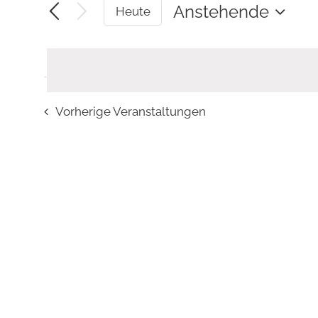
eingeben.
Anstehende
Heute
Suche
Datum
wählen.
nach
Veranstaltungen
Schlüsselwort.
Vorherige
Veranstaltungen