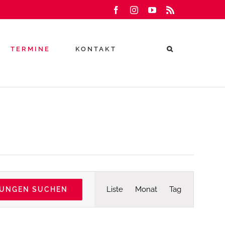
Facebook
Instagram
YouTube
Rss
TERMINE
KONTAKT
Veranstaltu
Liste
Monat
Tag
TUNGEN SUCHEN
Ansichten-
Navigation