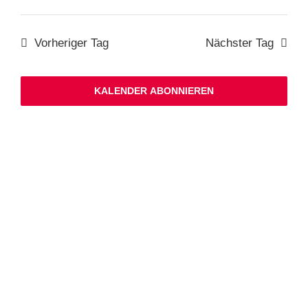
Tag
Suche
Datum
Ans
und
wählen.
Ansichten,
Nav
Navigation
Vorheriger Tag
Nächster Tag
KALENDER ABONNIEREN