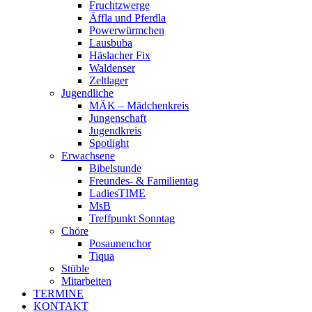
Fruchtzwerge
Äffla und Pferdla
Powerwürmchen
Lausbuba
Häslacher Fix
Waldenser
Zeltlager
Jugendliche
MÄK – Mädchenkreis
Jungenschaft
Jugendkreis
Spotlight
Erwachsene
Bibelstunde
Freundes- & Familientag
LadiesTIME
MsB
Treffpunkt Sonntag
Chöre
Posaunenchor
Tiqua
Stüble
Mitarbeiten
TERMINE
KONTAKT