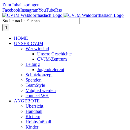
Zum Inhalt springen
Facebook
Instagram
YouTube
Rss
Suche nach:
HOME
UNSER CVJM
Wer wir sind
Unsere Geschichte
CVJM-Zentrum
Leitung
Jugendreferent
Schutzkonzept
Spenden
TeamStyle
Mitglied werden
connect WH
ANGEBOTE
Übersicht
Handball
Klettern
Hobbyfußball
Kinder