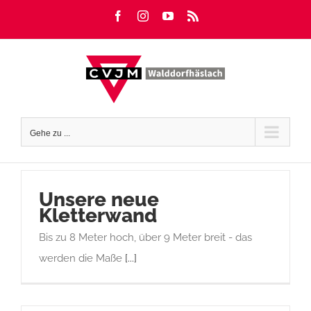
Zum
Facebook
Instagram
YouTube
Rss
Inhalt
springen
Gehe zu ...
Unsere neue
Kletterwand
Bis zu 8 Meter hoch, über 9 Meter breit - das
werden die Maße
[...]