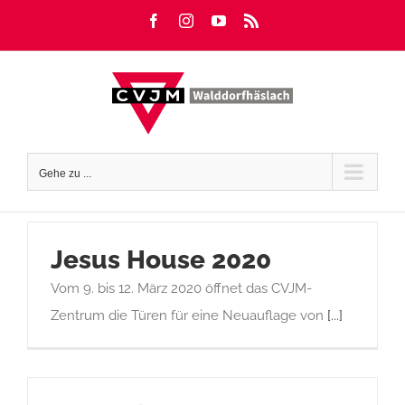
Zum
Facebook
Instagram
YouTube
Rss
Inhalt
springen
Gehe zu ...
Jesus House 2020
Vom 9. bis 12. März 2020 öffnet das CVJM-
Zentrum die Türen für eine Neuauflage von
[...]