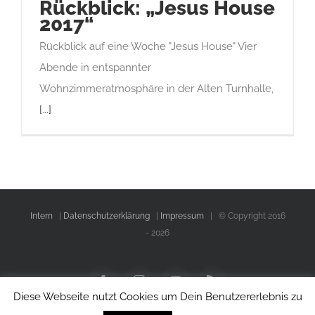
Rückblick: „Jesus House
2017“
Rückblick auf eine Woche "Jesus House" Vier
Abende in entspannter
Wohnzimmeratmosphäre in der Alten Turnhalle,
[...]
Intern
|
Datenschutzerklärung
|
Impressum
| © Copyright 2016
-
2026
Facebook
Instagram
YouTube
Rss
Diese Webseite nutzt Cookies um Dein Benutzererlebnis zu