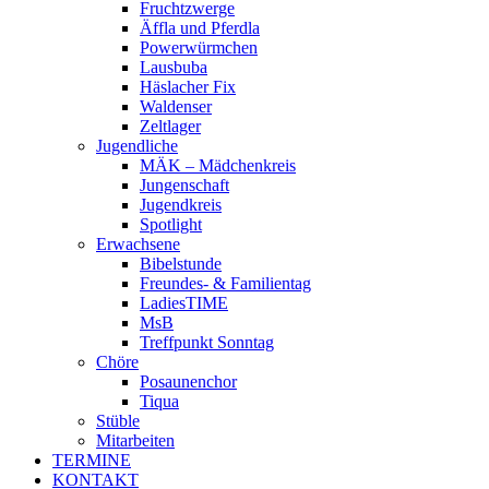
Fruchtzwerge
Äffla und Pferdla
Powerwürmchen
Lausbuba
Häslacher Fix
Waldenser
Zeltlager
Jugendliche
MÄK – Mädchenkreis
Jungenschaft
Jugendkreis
Spotlight
Erwachsene
Bibelstunde
Freundes- & Familientag
LadiesTIME
MsB
Treffpunkt Sonntag
Chöre
Posaunenchor
Tiqua
Stüble
Mitarbeiten
TERMINE
KONTAKT