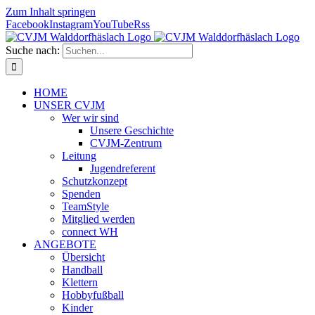
Zum Inhalt springen
Facebook
Instagram
YouTube
Rss
Suche nach:
HOME
UNSER CVJM
Wer wir sind
Unsere Geschichte
CVJM-Zentrum
Leitung
Jugendreferent
Schutzkonzept
Spenden
TeamStyle
Mitglied werden
connect WH
ANGEBOTE
Übersicht
Handball
Klettern
Hobbyfußball
Kinder