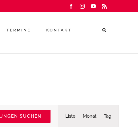
Facebook
Instagram
YouTube
Rss
TERMINE
KONTAKT
Veranstaltu
Liste
Monat
Tag
TUNGEN SUCHEN
Ansichten-
Navigation