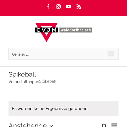
Zum
Facebook
Instagram
YouTube
Rss
Inhalt
springen
Gehe zu ...
Spikeball
Spikeball
Veranstaltungen
Veranstaltungen
Es wurden keine Ergebnisse gefunden.
Hinweis
Ver
Anstehende
Suche