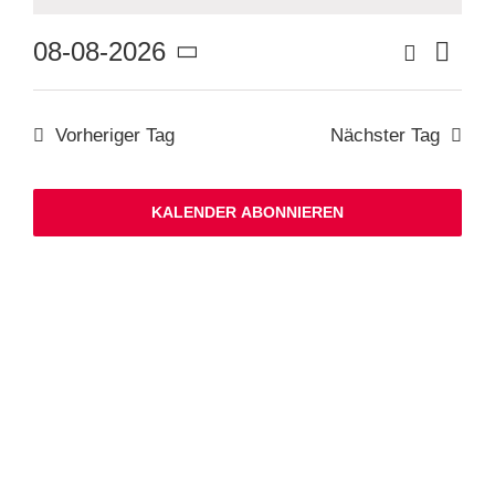
Ver
Suche
08-08-2026
Veranstaltu
Tag
Suche
Datum
Ans
und
wählen.
Ansichten,
Nav
Navigation
Vorheriger Tag
Nächster Tag
KALENDER ABONNIEREN