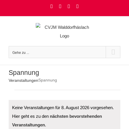
Zum
Facebook
Instagram
YouTube
Rss
Inhalt
springen
Gehe zu ...
Spannung
Spannung
Veranstaltungen
Veranstaltungen
für
8.
August
Keine Veranstaltungen für 8. August 2026 vorgesehen.
2026
Hier geht es zu den
nächsten bevorstehenden
Hinweis
Veranstaltungen
.