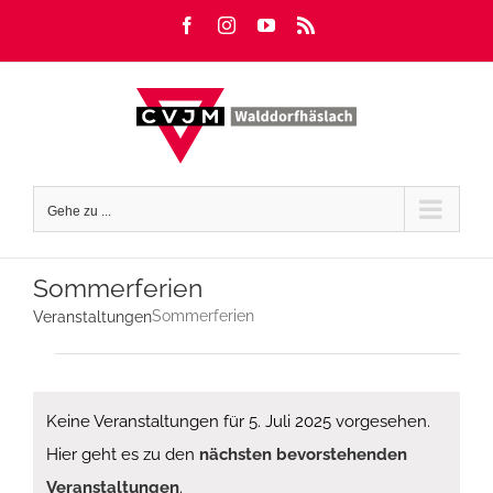
Zum
Facebook
Instagram
YouTube
Rss
Inhalt
springen
Gehe zu ...
Sommerferien
Sommerferien
Veranstaltungen
Veranstaltungen
für
5.
Juli
Keine Veranstaltungen für 5. Juli 2025 vorgesehen.
2025
Hier geht es zu den
nächsten bevorstehenden
Hinweis
Veranstaltungen
.