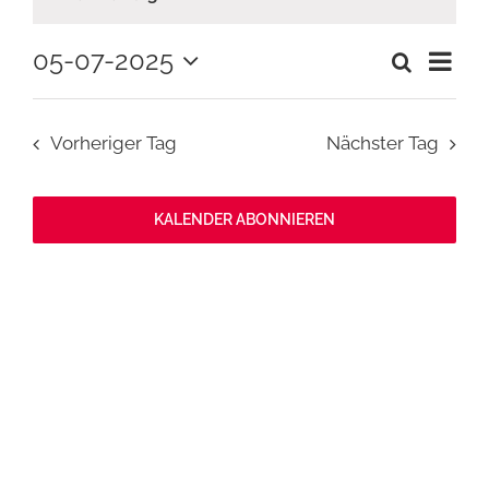
Ver
05-07-2025
Suche
Veranstaltu
Tag
Suche
Datum
Ans
und
wählen.
Ansichten,
Nav
Navigation
Vorheriger Tag
Nächster Tag
KALENDER ABONNIEREN