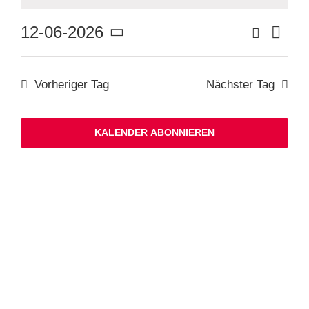
Ver
Suche
12-06-2026
Veranstaltu
Tag
Suche
Datum
Ans
und
wählen.
Ansichten,
Nav
Navigation
Vorheriger Tag
Nächster Tag
KALENDER ABONNIEREN