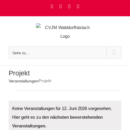
Zum
Facebook
Instagram
YouTube
Rss
Inhalt
springen
Gehe zu ...
Projekt
Projekt
Veranstaltungen
Veranstaltungen
für
12.
Juni
Keine Veranstaltungen für 12. Juni 2026 vorgesehen.
2026
Hier geht es zu den
nächsten bevorstehenden
Hinweis
Veranstaltungen
.