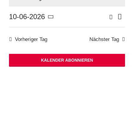
Ver
Suche
10-06-2026
Veranstaltu
Tag
Suche
Datum
Ans
und
wählen.
Ansichten,
Nav
Navigation
Vorheriger Tag
Nächster Tag
KALENDER ABONNIEREN