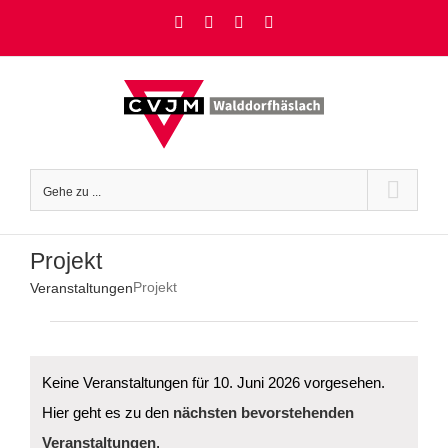
Zum
Facebook
Instagram
YouTube
Rss
Inhalt
springen
Gehe zu ...
Projekt
Projekt
Veranstaltungen
Veranstaltungen
für
10.
Juni
Keine Veranstaltungen für 10. Juni 2026 vorgesehen.
2026
Hier geht es zu den
nächsten bevorstehenden
Hinweis
Veranstaltungen
.