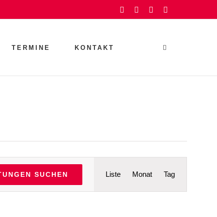
Facebook
Instagram
YouTube
Rss
TERMINE
KONTAKT
Veranstaltu
Liste
Monat
Tag
TUNGEN SUCHEN
Ansichten-
Navigation