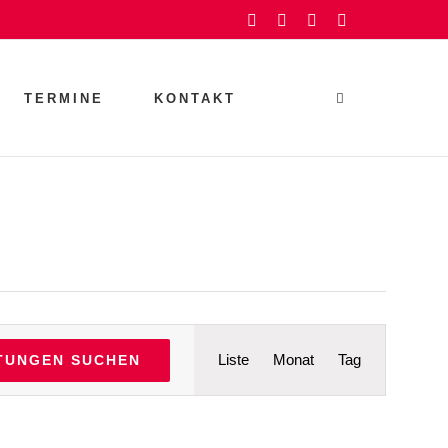
Facebook
Instagram
YouTube
Rss
TERMINE
KONTAKT
Veranstaltu
Liste
Monat
Tag
TUNGEN SUCHEN
Ansichten-
Navigation