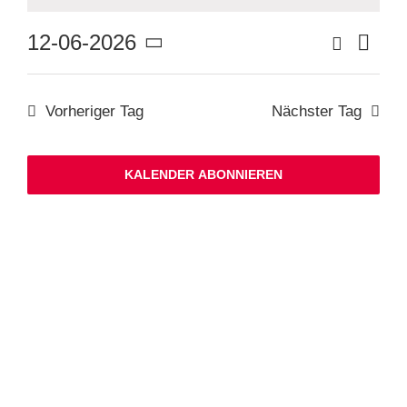
Ver
Suche
12-06-2026
Veranstaltu
Tag
Suche
Datum
Ans
und
wählen.
Ansichten,
Nav
Navigation
Vorheriger Tag
Nächster Tag
KALENDER ABONNIEREN