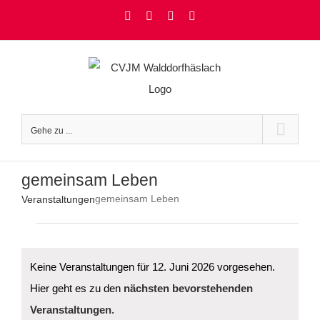
Zum
Facebook
Instagram
YouTube
Rss
Inhalt
springen
Gehe zu ...
gemeinsam Leben
gemeinsam Leben
Veranstaltungen
Veranstaltungen
für
12.
Juni
Keine Veranstaltungen für 12. Juni 2026 vorgesehen.
2026
Hier geht es zu den
nächsten bevorstehenden
Hinweis
Veranstaltungen
.