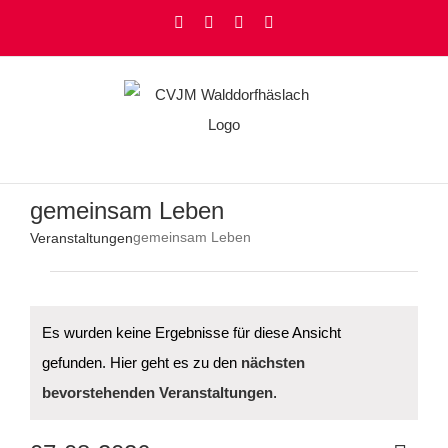
Zum
Facebook
Instagram
YouTube
Rss
Inhalt
springen
gemeinsam Leben
gemeinsam Leben
Veranstaltungen
Veranstaltungen
Es wurden keine Ergebnisse für diese Ansicht
gefunden. Hier geht es zu den
nächsten
Hinweis
bevorstehenden Veranstaltungen
.