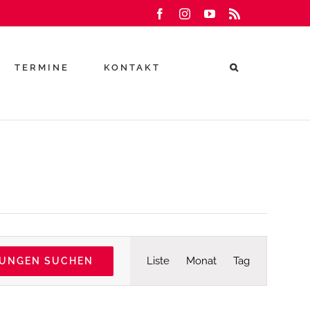
Facebook
Instagram
YouTube
Rss
TERMINE
KONTAKT
Veranstaltu
Liste
Monat
Tag
TUNGEN SUCHEN
Ansichten-
Navigation