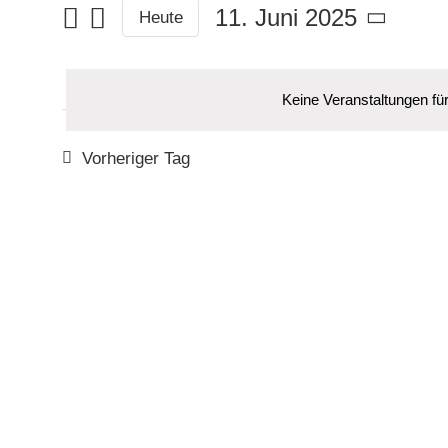
Navigation
eingeben.
11. Juni 2025
Heute
Suche
Datum
nach
wählen.
Veranstaltungen
Keine Veranstaltungen fü
Schlüsselwort.
Vorheriger Tag