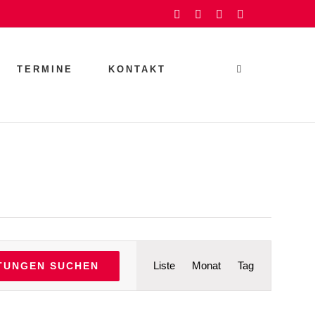
Facebook
Instagram
YouTube
Rss
TERMINE
KONTAKT
Veranstaltu
Liste
Monat
Tag
TUNGEN SUCHEN
Ansichten-
Navigation