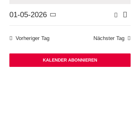
Ver
Suche
01-05-2026
Veranstaltu
Tag
Suche
Datum
Ans
und
wählen.
Ansichten,
Nav
Navigation
Vorheriger Tag
Nächster Tag
KALENDER ABONNIEREN