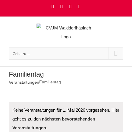
Zum
Facebook
Instagram
YouTube
Rss
Inhalt
springen
Gehe zu ...
Familientag
Familientag
Veranstaltungen
Veranstaltungen
für
1.
Mai
Keine Veranstaltungen für 1. Mai 2026 vorgesehen. Hier
2026
geht es zu den
nächsten bevorstehenden
Hinweis
Veranstaltungen
.