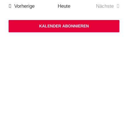
Ansichten,
Nav
Navigation
Veranstaltungen
Vorherige
Heute
Nächste
Veranstalt
KALENDER ABONNIEREN