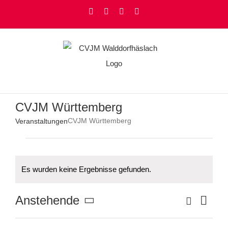
Zum
Facebook
Instagram
YouTube
Rss
Inhalt
springen
CVJM Württemberg
CVJM Württemberg
Veranstaltungen
Veranstaltungen
Es wurden keine Ergebnisse gefunden.
Hinweis
Ver
Suche
Anstehende
Veranstaltu
Liste
Suche
Datum
Ans
und
wählen.