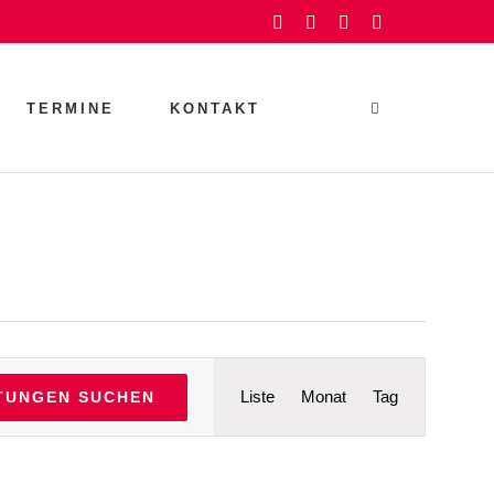
Facebook
Instagram
YouTube
Rss
TERMINE
KONTAKT
Veranstaltu
Liste
Monat
Tag
TUNGEN SUCHEN
Ansichten-
Navigation