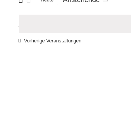
Suche
Datum
nach
wählen.
Veranstaltungen
Schlüsselwort.
Vorherige
Veranstaltungen