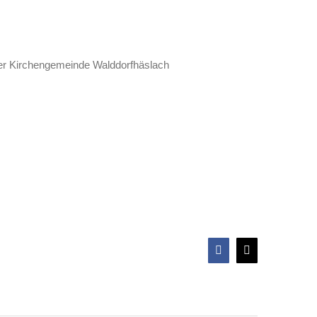
der Kirchengemeinde Walddorfhäslach
Facebook
X