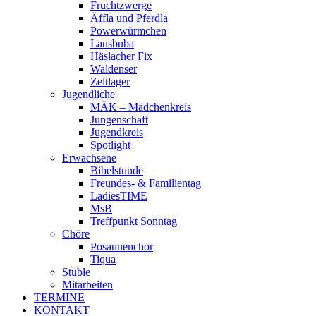
Fruchtzwerge
Äffla und Pferdla
Powerwürmchen
Lausbuba
Häslacher Fix
Waldenser
Zeltlager
Jugendliche
MÄK – Mädchenkreis
Jungenschaft
Jugendkreis
Spotlight
Erwachsene
Bibelstunde
Freundes- & Familientag
LadiesTIME
MsB
Treffpunkt Sonntag
Chöre
Posaunenchor
Tiqua
Stüble
Mitarbeiten
TERMINE
KONTAKT