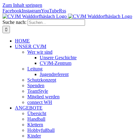
Zum Inhalt springen
Facebook
Instagram
YouTube
Rss
Suche nach:
HOME
UNSER CVJM
Wer wir sind
Unsere Geschichte
CVJM-Zentrum
Leitung
Jugendreferent
Schutzkonzept
Spenden
TeamStyle
Mitglied werden
connect WH
ANGEBOTE
Übersicht
Handball
Klettern
Hobbyfußball
Kinder