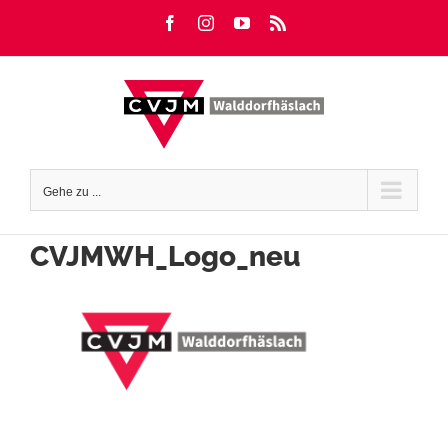
Zum
Facebook
Instagram
YouTube
Rss
Inhalt
springen
Gehe zu ...
CVJMWH_Logo_neu