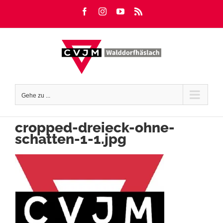
Zum
Facebook
Instagram
YouTube
Rss
Inhalt
springen
Gehe zu ...
cropped-dreieck-ohne-
schatten-1-1.jpg