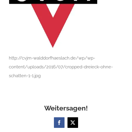
http://cvjm-walddorfhaeslach.de/wp/wp-
content/uploads/2016/07/cropped-dreieck-ohne-
schatten-1-1.jpg
Weitersagen!
Facebook
X