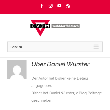
Zum
Facebook
Instagram
YouTube
Rss
Inhalt
springen
Gehe zu ...
Über
Daniel Wurster
Der Autor hat bisher keine Details
angegeben.
Bisher hat Daniel Wurster, 2 Blog Beiträge
geschrieben.