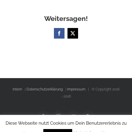
Weitersagen!
Facebook
X
Intern
|
Datenschutzerklärung
|
Impressum
| © Copyright 2016
-
2026
Facebook
Instagram
YouTube
Rss
Diese Webseite nutzt Cookies um Dein Benutzererlebnis zu