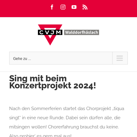
Zum
Facebook
Instagram
YouTube
Rss
Inhalt
springen
Gehe zu ...
Sing mit beim
Konzertprojekt 2024!
Nach den Sommerferien startet das Chorprojekt „tiqua
singt“ in eine neue Runde. Dabei sein dürfen alle, die
mitsingen wollen! Chorerfahrung brauchst du keine.
Also probier‘ es gern mal aus!