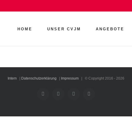
HOME
UNSER CVJM
ANGEBOTE
Intern
|
Datenschutzerklärung
|
Impressum
| © Copyright 2016 -
2026
Facebook
Instagram
YouTube
Rss