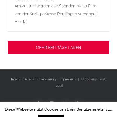
Am 20. Juni werden alle Spenden bis 50 Euro
von der Kreissparkasse Reutlingen verdoppelt.
Hier
[...]
MEHR BEITRÄGE LADEN
Intern
|
Datenschutzerklärung
|
Impressum
| © Copyright 2016
-
2026
Facebook
Instagram
YouTube
Rss
Diese Webseite nutzt Cookies um Dein Benutzererlebnis zu