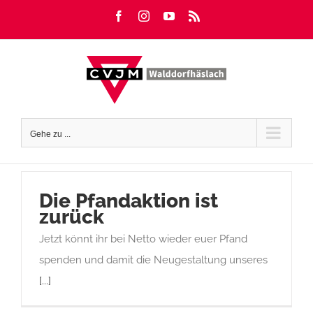
Zum
Facebook
Instagram
YouTube
Rss
Inhalt
springen
Gehe zu ...
Die Pfandaktion ist
zurück
Jetzt könnt ihr bei Netto wieder euer Pfand
spenden und damit die Neugestaltung unseres
[...]