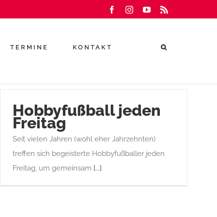
Facebook
Instagram
YouTube
Rss
TERMINE
KONTAKT
Hobbyfußball jeden
Freitag
Seit vielen Jahren (wohl eher Jahrzehnten)
treffen sich begeisterte Hobbyfußballer jeden
Freitag, um gemeinsam
[...]