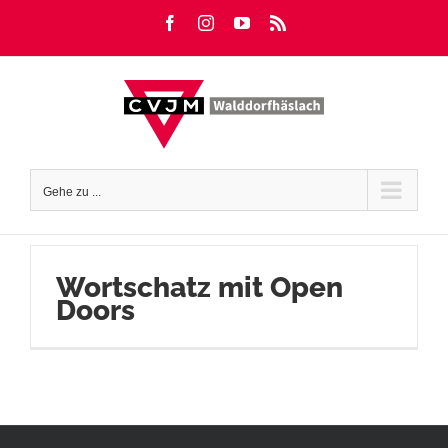
Zum
Facebook
Instagram
YouTube
Rss
Inhalt
springen
Gehe zu ...
Wortschatz mit Open
Doors