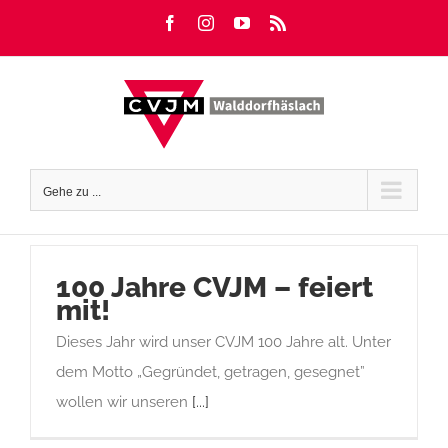
Zum
Facebook
Instagram
YouTube
Rss
Inhalt
springen
Gehe zu ...
100 Jahre CVJM – feiert
mit!
Dieses Jahr wird unser CVJM 100 Jahre alt. Unter
dem Motto „Gegründet, getragen, gesegnet”
wollen wir unseren
[...]