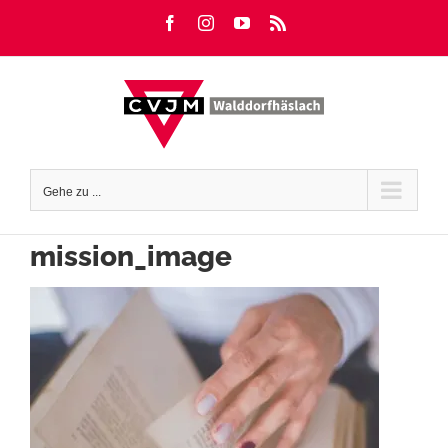
Zum
Facebook
Instagram
YouTube
Rss
Inhalt
springen
Gehe zu ...
mission_image