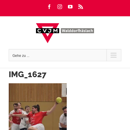
Zum
Facebook
Instagram
YouTube
Rss
Inhalt
springen
Gehe zu ...
IMG_1627