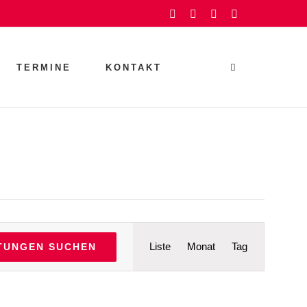
Facebook
Instagram
YouTube
Rss
TERMINE
KONTAKT
Veranstaltu
Liste
Monat
Tag
TUNGEN SUCHEN
Ansichten-
Navigation