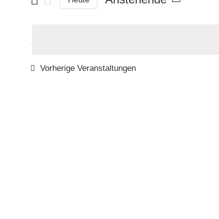
Suche
Datum
nach
wählen.
Veranstaltungen
Schlüsselwort.
Vorherige
Veranstaltungen